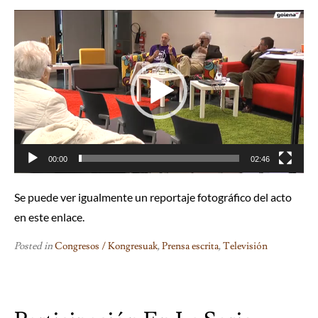
Reproductor
de
vídeo
00:00
02:46
Se puede ver igualmente un reportaje fotográfico del acto
en este
enlace
.
Posted in
Congresos / Kongresuak
,
Prensa escrita
,
Televisión